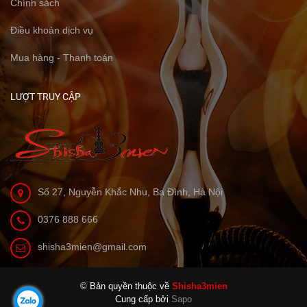
Chính sách
Điều khoản dịch vụ
Mua hàng - Thanh toán
LƯỢT TRUY CẬP
Số 27, Nguyễn Khắc Nhu, Ba Đình, Hà Nội
0376 888 666
shisha3mien@gmail.com
© Bản quyền thuộc về
Shisha3mien
Cung cấp bởi
|
Sapo